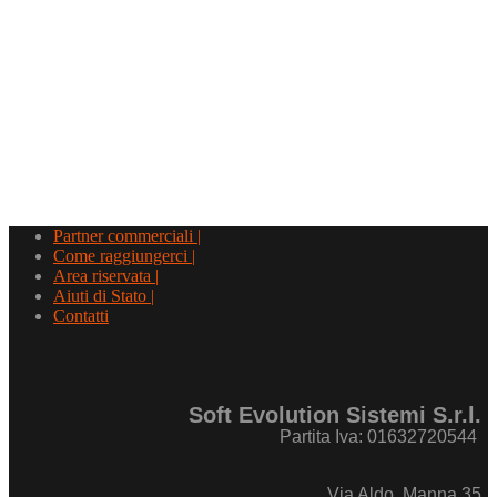
Partner commerciali |
Come raggiungerci |
Area riservata |
Aiuti di Stato |
Contatti
Soft Evolution Sistemi S.r.l.
Partita Iva: 01632720544
Via Aldo Manna,35