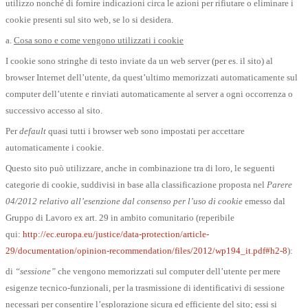
utilizzo nonché di fornire indicazioni circa le azioni per rifiutare o eliminare i
cookie presenti sul sito web, se lo si desidera.
a.
Cosa sono e come vengono utilizzati i cookie
I cookie sono stringhe di testo inviate da un web server (per es. il sito) al
browser Internet dell’utente, da quest’ultimo memorizzati automaticamente sul
computer dell’utente e rinviati automaticamente al server a ogni occorrenza o
successivo accesso al sito.
Per
default
quasi tutti i browser web sono impostati per accettare
automaticamente i cookie.
Questo sito può utilizzare, anche in combinazione tra di loro, le seguenti
categorie di cookie, suddivisi in base alla classificazione proposta nel
Parere
04/2012 relativo all’esenzione dal consenso per l’uso di cookie
emesso dal
Gruppo di Lavoro ex art. 29 in ambito comunitario (reperibile
qui:
http://ec.europa.eu/justice/data-protection/article-
29/documentation/opinion-recommendation/files/2012/wp194_it.pdf#h2-8
):
di
“sessione”
che vengono memorizzati sul computer dell’utente per mere
esigenze tecnico-funzionali, per la trasmissione di identificativi di sessione
necessari per consentire l’esplorazione sicura ed efficiente del sito; essi si