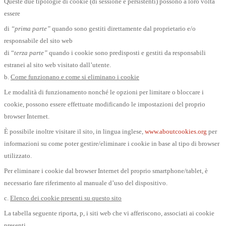
Queste due tipologie di cookie (di sessione e persistenti) possono a loro volta
essere
di
“prima parte”
quando sono gestiti direttamente dal proprietario e/o
responsabile del sito web
di “
terza parte”
quando i cookie sono predisposti e gestiti da responsabili
estranei al sito web visitato dall’utente.
b.
Come funzionano e come si eliminano i cookie
Le modalità di funzionamento nonché le opzioni per limitare o bloccare i
cookie, possono essere effettuate modificando le impostazioni del proprio
browser Internet.
È possibile inoltre visitare il sito, in lingua inglese,
www.aboutcookies.org
per
informazioni su come poter gestire/eliminare i cookie in base al tipo di browser
utilizzato.
Per eliminare i cookie dal browser Internet del proprio smartphone/tablet, è
necessario fare riferimento al manuale d’uso del dispositivo.
c.
Elenco dei cookie presenti su questo sito
La tabella seguente riporta, p, i siti web che vi afferiscono, associati ai cookie
presenti.