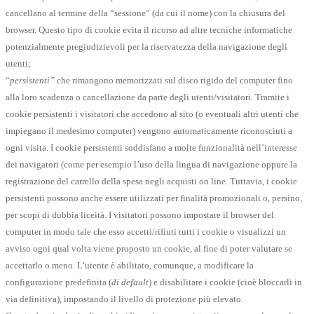
cancellano al termine della “sessione” (da cui il nome) con la chiusura del
browser. Questo tipo di cookie evita il ricorso ad altre tecniche informatiche
potenzialmente pregiudizievoli per la riservatezza della navigazione degli
utenti;
“
persistenti”
che rimangono memorizzati sul disco rigido del computer fino
alla loro scadenza o cancellazione da parte degli utenti/visitatori. Tramite i
cookie persistenti i visitatori che accedono al sito (o eventuali altri utenti che
impiegano il medesimo computer) vengono automaticamente riconosciuti a
ogni visita. I cookie persistenti soddisfano a molte funzionalità nell’interesse
dei navigatori (come per esempio l’uso della lingua di navigazione oppure la
registrazione del carrello della spesa negli acquisti on line. Tuttavia, i cookie
persistenti possono anche essere utilizzati per finalità promozionali o, persino,
per scopi di dubbia liceità. I visitatori possono impostare il browser del
computer in modo tale che esso accetti/rifiuti tutti i cookie o visualizzi un
avviso ogni qual volta viene proposto un cookie, al fine di poter valutare se
accettarlo o meno. L’utente è abilitato, comunque, a modificare la
configurazione predefinita (
di default
) e disabilitare i cookie (cioè bloccarli in
via definitiva), impostando il livello di protezione più elevato.