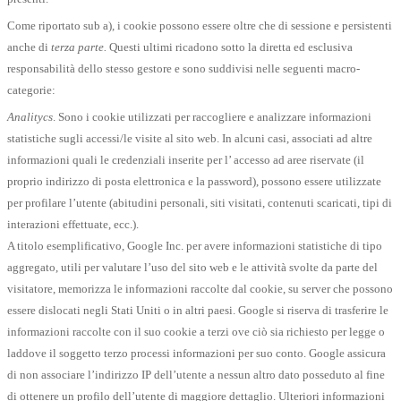
Come riportato sub a), i cookie possono essere oltre che di sessione e persistenti
anche di
terza parte.
Questi ultimi
ricadono sotto la diretta ed esclusiva
responsabilità dello stesso gestore e sono suddivisi nelle seguenti macro-
categorie:
Analitycs
. Sono i cookie utilizzati per raccogliere e analizzare informazioni
statistiche sugli accessi/le visite al sito web. In alcuni casi, associati ad altre
informazioni quali le credenziali inserite per l’ accesso ad aree riservate (il
proprio indirizzo di posta elettronica e la password), possono essere utilizzate
per profilare l’utente (abitudini personali, siti visitati, contenuti scaricati, tipi di
interazioni effettuate, ecc.).
A titolo esemplificativo, Google Inc. per avere informazioni statistiche di tipo
aggregato, utili per valutare l’uso del sito web e le attività svolte da parte del
visitatore, memorizza le informazioni raccolte dal cookie, su server che possono
essere dislocati negli Stati Uniti o in altri paesi. Google si riserva di trasferire le
informazioni raccolte con il suo cookie a terzi ove ciò sia richiesto per legge o
laddove il soggetto terzo processi informazioni per suo conto. Google assicura
di non associare l’indirizzo IP dell’utente a nessun altro dato posseduto al fine
di ottenere un profilo dell’utente di maggiore dettaglio. Ulteriori informazioni