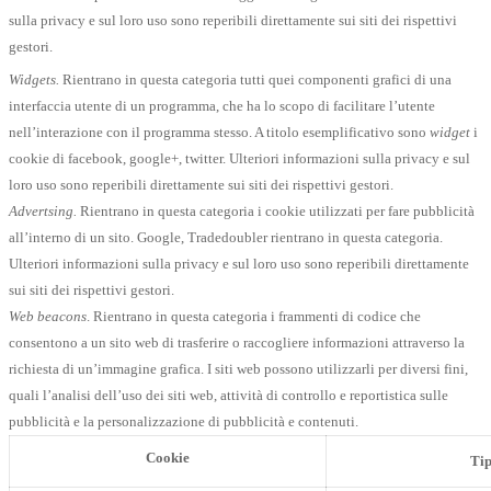
sulla privacy e sul loro uso sono reperibili direttamente sui siti dei rispettivi
gestori.
Widgets.
Rientrano in questa categoria tutti quei componenti grafici di una
interfaccia utente di un programma, che ha lo scopo di facilitare l’utente
nell’interazione con il programma stesso. A titolo esemplificativo sono
widget
i
cookie di facebook, google+, twitter. Ulteriori informazioni sulla privacy e sul
loro uso sono reperibili direttamente sui siti dei rispettivi gestori.
Advertsing.
Rientrano in questa categoria i cookie utilizzati per fare pubblicità
all’interno di un sito. Google, Tradedoubler rientrano in questa categoria.
Ulteriori informazioni sulla privacy e sul loro uso sono reperibili direttamente
sui siti dei rispettivi gestori.
Web beacons
. Rientrano in questa categoria i frammenti di codice che
consentono a un sito web di trasferire o raccogliere informazioni attraverso la
richiesta di un’immagine grafica. I siti web possono utilizzarli per diversi fini,
quali l’analisi dell’uso dei siti web, attività di controllo e reportistica sulle
pubblicità e la personalizzazione di pubblicità e contenuti.
Cookie
Ti