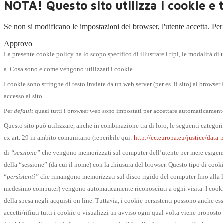
NOTA! Questo sito utilizza i cookie e t
Se non si modificano le impostazioni del browser, l'utente accetta.
Per
Approvo
La presente cookie policy ha lo scopo specifico di illustrare i tipi, le modalità di u
a.
Cosa sono e come vengono utilizzati i cookie
I cookie sono stringhe di testo inviate da un web server (per es. il sito) al brow
accesso al sito.
Per
default
quasi tutti i browser web sono impostati per accettare automaticamente
Questo sito può utilizzare, anche in combinazione tra di loro, le seguenti categori
ex art. 29 in ambito comunitario (reperibile qui:
http://ec.europa.eu/justice/dat
di
“sessione”
che vengono memorizzati sul computer dell’utente per mere esigenze te
della “sessione” (da cui il nome) con la chiusura del browser. Questo tipo di cooki
“
persistenti”
che rimangono memorizzati sul disco rigido del computer fino alla loro
medesimo computer) vengono automaticamente riconosciuti a ogni visita. I cookie p
della spesa negli acquisti on line. Tuttavia, i cookie persistenti possono anche ess
accetti/rifiuti tutti i cookie o visualizzi un avviso ogni qual volta viene proposto