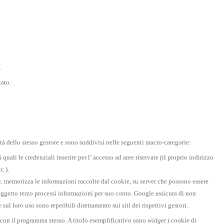
.
zato.
ità dello stesso gestore e sono suddivisi nelle seguenti macro-categorie:
 quali le credenziali inserite per l’ accesso ad aree riservate (il proprio indirizzo
c.).
tore, memorizza le informazioni raccolte dal cookie, su server che possono essere
l soggetto terzo processi informazioni per suo conto. Google assicura di non
sul loro uso sono reperibili direttamente sui siti dei rispettivi gestori.
e con il programma stesso. A titolo esemplificativo sono
widget
i cookie di