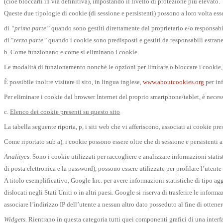
(cioè bloccarli in via definitiva), impostando il livello di protezione più elevato.
Queste due tipologie di cookie (di sessione e persistenti) possono a loro volta ess
di
“prima parte”
quando sono gestiti direttamente dal proprietario e/o responsabi
di “
terza parte”
quando i cookie sono predisposti e gestiti da responsabili estranei
b.
Come funzionano e come si eliminano i cookie
Le modalità di funzionamento nonché le opzioni per limitare o bloccare i cookie,
È possibile inoltre visitare il sito, in lingua inglese,
www.aboutcookies.org
per inf
Per eliminare i cookie dal browser Internet del proprio smartphone/tablet, è necess
c.
Elenco dei cookie presenti su questo sito
La tabella seguente riporta, p, i siti web che vi afferiscono, associati ai cookie pre
Come riportato sub a), i cookie possono essere oltre che di sessione e persistenti 
Analitycs
. Sono i cookie utilizzati per raccogliere e analizzare informazioni statist
di posta elettronica e la password), possono essere utilizzate per profilare l’utente (a
A titolo esemplificativo, Google Inc. per avere informazioni statistiche di tipo agg
dislocati negli Stati Uniti o in altri paesi. Google si riserva di trasferire le info
associare l’indirizzo IP dell’utente a nessun altro dato posseduto al fine di ottener
Widgets.
Rientrano in questa categoria tutti quei componenti grafici di una interf