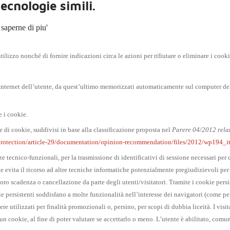
ecnologie simili.
 saperne di piu'
tilizzo nonché di fornire indicazioni circa le azioni per rifiutare o eliminare i cookie
ser Internet dell’utente, da quest’ultimo memorizzati automaticamente sul computer d
 i cookie.
e di cookie, suddivisi in base alla classificazione proposta nel
Parere 04/2012 relat
a-protection/article-29/documentation/opinion-recommendation/files/2012/wp194_i
cnico-funzionali, per la trasmissione di identificativi di sessione necessari per con
e evita il ricorso ad altre tecniche informatiche potenzialmente pregiudizievoli per 
 scadenza o cancellazione da parte degli utenti/visitatori. Tramite i cookie persist
ersistenti soddisfano a molte funzionalità nell’interesse dei navigatori (come per
ere utilizzati per finalità promozionali o, persino, per scopi di dubbia liceità. I vi
 un cookie, al fine di poter valutare se accettarlo o meno. L’utente è abilitato, com