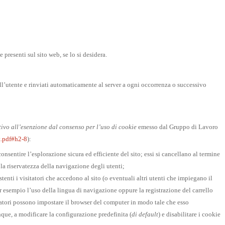
 presenti sul sito web, se lo si desidera.
ell’utente e rinviati automaticamente al server a ogni occorrenza o successivo
ivo all’esenzione dal consenso per l’uso di cookie
emesso dal Gruppo di Lavoro
t.pdf#h2-8
):
sentire l’esplorazione sicura ed efficiente del sito; essi si cancellano al termine
la riservatezza della navigazione degli utenti;
enti i visitatori che accedono al sito (o eventuali altri utenti che impiegano il
 esempio l’uso della lingua di navigazione oppure la registrazione del carrello
sitatori possono impostare il browser del computer in modo tale che esso
unque, a modificare la configurazione predefinita (
di default
) e disabilitare i cookie