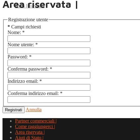
Area riservata |
Area Riservata
Registrazione utente
*
Campi richiesti
Nome:
*
Nome utente:
*
Password:
*
Conferma password:
*
Indirizzo email:
*
Conferma indirizzo email:
*
Annulla
Registrati
Partner commerciali |
Come raggiungerci |
Area riservata |
Aiuti di Stato |