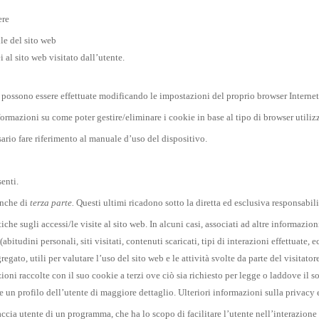
ere
le del sito web
 al sito web visitato dall’utente.
 possono essere effettuate modificando le impostazioni del proprio browser Internet
ormazioni su come poter gestire/eliminare i cookie in base al tipo di browser utiliz
ario fare riferimento al manuale d’uso del dispositivo.
senti.
anche di
terza parte.
Questi ultimi
ricadono sotto la diretta ed esclusiva responsabil
iche sugli accessi/le visite al sito web. In alcuni casi, associati ad altre informazioni
bitudini personali, siti visitati, contenuti scaricati, tipi di interazioni effettuate, ec
regato, utili per valutare l’uso del sito web e le attività svolte da parte del visita
rmazioni raccolte con il suo cookie a terzi ove ciò sia richiesto per legge o laddove i
e un profilo dell’utente di maggiore dettaglio. Ulteriori informazioni sulla privacy e 
accia utente di un programma, che ha lo scopo di facilitare l’utente nell’interazion